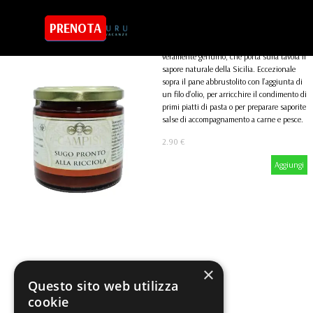
Vai ai contenuti
Sugo pronto alla ricciola
Salta menù
PRENOTA
SHOP
Sughi pronti
Il Sugo pronto alla ricciola è un prodotto
veramente genuino, che porta sulla tavola il
sapore naturale della Sicilia. Eccezionale
sopra il pane abbrustolito con l’aggiunta di
un filo d’olio, per arricchire il condimento di
primi piatti di pasta o per preparare saporite
salse di accompagnamento a carne e pesce.
2.90 €
Aggiungi
×
Questo sito web utilizza
cookie