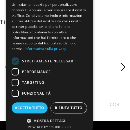
Utilizziamo i cookie per personalizzare
contenuti, annunci e per analizzare il nostro
traffico. Condividiamo inoltre informazioni
Ti potrebbero interessare
sul tuo utilizzo del nostro sito con i nostri
partner pubblicitari e di analisi che
potrebbero combinarle con altre
informazioni che hai fornito loro o che
hanno raccolto dal tuo utilizzo dei loro
servizi.
Informativa sulla privacy
STRETTAMENTE NECESSARI
PERFORMANCE
TARGETING
FUNZIONALITÀ
Sugo pronto al nero di seppia
Pa
2.90 €
ACCETTA TUTTO
RIFIUTA TUTTO
MOSTRA DETTAGLI
POWERED BY COOKIESCRIPT
Creato da
Servizi Vip srl