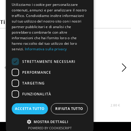
Utilizziamo i cookie per personalizzare
contenuti, annunci e per analizzare il nostro
traffico. Condividiamo inoltre informazioni
Ti potrebbero interessare
sul tuo utilizzo del nostro sito con i nostri
partner pubblicitari e di analisi che
potrebbero combinarle con altre
informazioni che hai fornito loro o che
hanno raccolto dal tuo utilizzo dei loro
servizi.
Informativa sulla privacy
STRETTAMENTE NECESSARI
PERFORMANCE
TARGETING
FUNZIONALITÀ
Salsa pronta di pomodoro di pachino I.G.P. 66cl
Su
2.80 €
ACCETTA TUTTO
RIFIUTA TUTTO
MOSTRA DETTAGLI
POWERED BY COOKIESCRIPT
Creato da
Servizi Vip srl