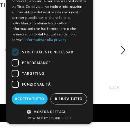
contenuti, annunci e per analizzare il nostro
Ti potrebbero interessare
traffico. Condividiamo inoltre informazioni
sul tuo utilizzo del nostro sito con i nostri
partner pubblicitari e di analisi che
potrebbero combinarle con altre
informazioni che hai fornito loro o che
hanno raccolto dal tuo utilizzo dei loro
servizi.
Informativa sulla privacy
STRETTAMENTE NECESSARI
PERFORMANCE
TARGETING
Bianco di Nera
Bi
FUNZIONALITÀ
12.90 €
ACCETTA TUTTO
RIFIUTA TUTTO
MOSTRA DETTAGLI
Creato da
Servizi Vip srl
POWERED BY COOKIESCRIPT
Torna ai contenuti