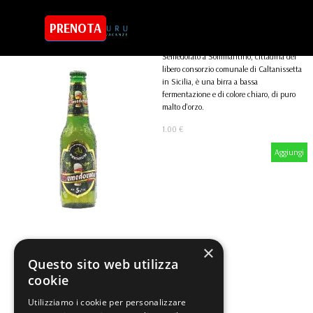
Vai ai contenuti
Semedorato da 33cl
Salta menù
PRENOTA
SHOP
Vini e Liquori
Birra Premium Lager, prodotta dal birrificio
Semedorato a Sommantino, cittadina del
libero consorzio comunale di Caltanissetta
in Sicilia, è una birra a bassa
fermentazione e di colore chiaro, di puro
malto d'orzo.
1.00 €
Aggiungi
×
Questo sito web utilizza
cookie
Utilizziamo i cookie per personalizzare