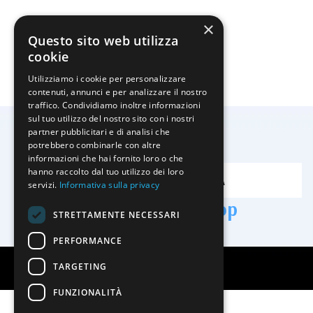
×
Questo sito web utilizza
cookie
Utilizziamo i cookie per personalizzare
contenuti, annunci e per analizzare il nostro
traffico. Condividiamo inoltre informazioni
sul tuo utilizzo del nostro sito con i nostri
partner pubblicitari e di analisi che
potrebbero combinarle con altre
CONTATTI
informazioni che hai fornito loro o che
Telefono:
(+39) 0922 838519
hanno raccolto dal tuo utilizzo dei loro
PRENOTA
Mobile:
(+39) 393 879 1118
servizi.
Informativa sulla privacy
Email:
info@addimuru.com
Addimuru Shop
STRETTAMENTE NECESSARI
PERFORMANCE
TARGETING
Creato da
Servizi Vip srl
FUNZIONALITÀ
Torna ai contenuti