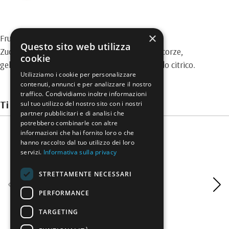
×
Frutta utilizzata: 45g per 100g
Questo sito web utilizza
Zucchero, “Arancia Rossa di Sicilia I.G.P.”con scorze,
cookie
geliﬁcante: pectina di frutta, acidiﬁcante: acido citrico.
Utilizziamo i cookie per personalizzare
contenuti, annunci e per analizzare il nostro
traffico. Condividiamo inoltre informazioni
Ti potrebbero interessare
sul tuo utilizzo del nostro sito con i nostri
partner pubblicitari e di analisi che
potrebbero combinarle con altre
informazioni che hai fornito loro o che
hanno raccolto dal tuo utilizzo dei loro
servizi.
Informativa sulla privacy
STRETTAMENTE NECESSARI
PERFORMANCE
TARGETING