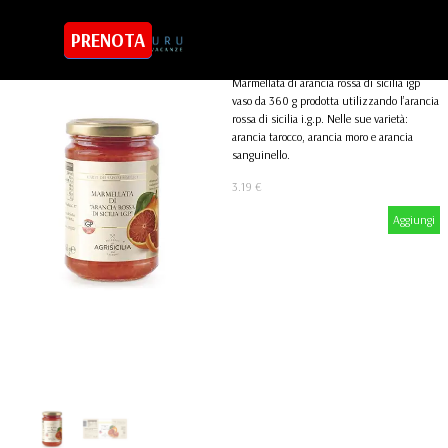
Vai ai contenuti
Marmellata di “Arancia Rossa di
Salta menù
PRENOTA
Sicilia I.G.P."
SHOP
Confettura e crema
Marmellata di arancia rossa di sicilia igp
vaso da 360 g prodotta utilizzando l’arancia
rossa di sicilia i.g.p. Nelle sue varietà:
arancia tarocco, arancia moro e arancia
sanguinello.
3.19 €
Aggiungi