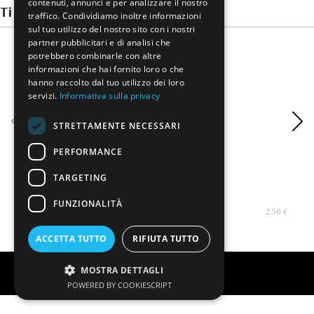
contenuti, annunci e per analizzare il nostro
Ti potrebbero interessare
traffico. Condividiamo inoltre informazioni
sul tuo utilizzo del nostro sito con i nostri
partner pubblicitari e di analisi che
potrebbero combinarle con altre
informazioni che hai fornito loro o che
hanno raccolto dal tuo utilizzo dei loro
servizi.
Informativa sulla privacy
STRETTAMENTE NECESSARI
PERFORMANCE
TARGETING
Cioccolato al Marsala IGP
Ci
FUNZIONALITÀ
2.50 €
ACCETTA TUTTO
RIFIUTA TUTTO
MOSTRA DETTAGLI
Creato da
Servizi Vip srl
POWERED BY COOKIESCRIPT
Torna ai contenuti